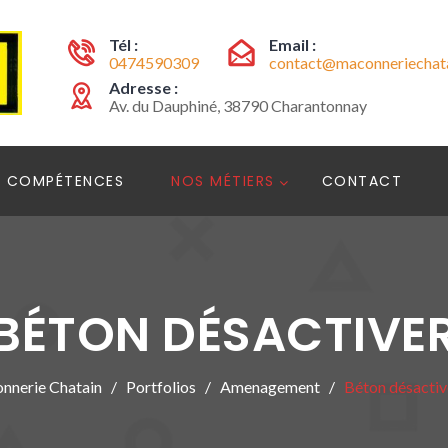
Tél :
Email :
0474590309
contact@maconneriechata
Adresse :
Av. du Dauphiné, 38790 Charantonnay
 COMPÉTENCES
NOS MÉTIERS
CONTACT
BÉTON DÉSACTIVE
nnerie Chatain
Portfolios
Amenagement
Béton désactiv