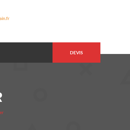
in.fr
DEVIS
R
er