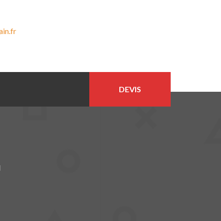
in.fr
DEVIS
N