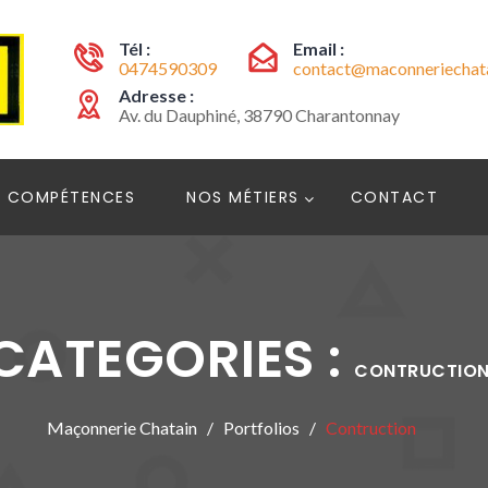
Tél :
Email :
0474590309
contact@maconneriechata
Adresse :
Av. du Dauphiné, 38790 Charantonnay
 COMPÉTENCES
NOS MÉTIERS
CONTACT
CATEGORIES :
CONTRUCTIO
Maçonnerie Chatain
Portfolios
Contruction